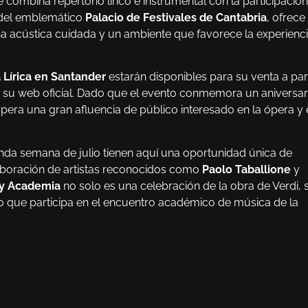
 combina repertorio lírico e instrumental con la participació
 del emblemático
Palacio de Festivales de Cantabria
, ofrece
una acústica cuidada y un ambiente que favorece la experienc
 Lírica en Santander
estarán disponibles para su venta a part
 en su web oficial. Dado que el evento conmemora un aniversar
 espera una gran afluencia de público interesado en la ópera y
nda semana de julio tienen aquí una oportunidad única de
olaboración de artistas reconocidos como
Paolo Taballione
y
 y Academia
no solo es una celebración de la obra de Verdi, 
 que participa en el encuentro académico de música de la