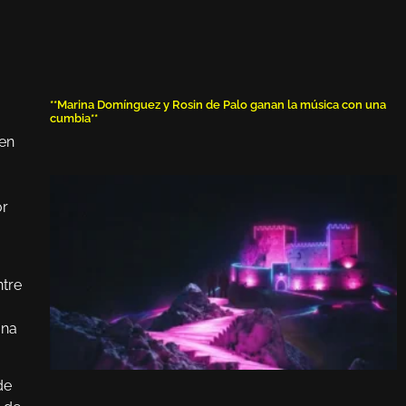
**Marina Domínguez y Rosin de Palo ganan la música con una
cumbia**
 en
or
ntre
una
de