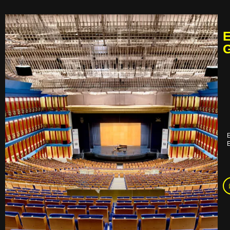
E
G
E
E