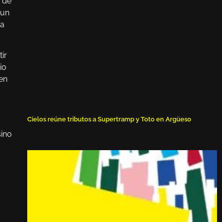
n de
 un
ia
ir
io
 en
Cielos reúne tributos a Supertramp y Toto en Argüeso
sino