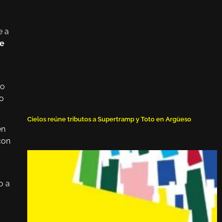
e a
de
co
ao
Cielos reúne tributos a Supertramp y Toto en Argüeso
en
con
o a