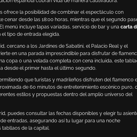
adición española cobran vida de manera cautivadora.
 ofrece la posibilidad de combinar el espectáculo con
te cenar desde las 18:00 horas, mientras que el segundo pas
 El menú incluye tapas variadas, servicio de bar y una
carta 
 el tipo de entrada elegida.
, cercano a los Jardines de Sabatini, el Palacio Real y el
erte en una parada imprescindible para disfrutar de flamen
na copa o una velada completa con cena incluida, este tabl
a desde el primer hasta el último segundo.
permitiendo que turistas y madrileños disfruten del flamenco 
proximada de 60 minutos de entretenimiento escénico puro, 
rentes estilos y propuestas dentro del amplio universo del
d, puedes consultar las fechas disponibles y elegir tu asient
 de entradas, asegurando así tu lugar para una noche
abllaos de la capital.