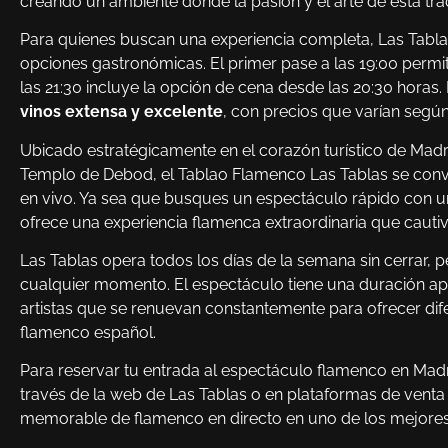
creando un ambiente donde la pasión y el arte de esta tr
Para quienes buscan una experiencia completa, Las Tablas
opciones gastronómicas. El primer pase a las 19:00 permi
las 21:30 incluye la opción de cena desde las 20:30 horas.
vinos extensa y excelente
, con precios que varían según
Ubicado estratégicamente en el corazón turístico de Madrid
Templo de Debod, el Tablao Flamenco Las Tablas se convi
en vivo. Ya sea que busques un espectáculo rápido con u
ofrece una experiencia flamenca extraordinaria que cautiv
Las Tablas opera todos los días de la semana sin cerrar, 
cualquier momento. El espectáculo tiene una duración a
artistas que se renuevan constantemente para ofrecer dife
flamenco español.
Para reservar tu entrada al espectáculo flamenco en Madri
través de la web de Las Tablas o en plataformas de venta
memorable de flamenco en directo en uno de los mejores t