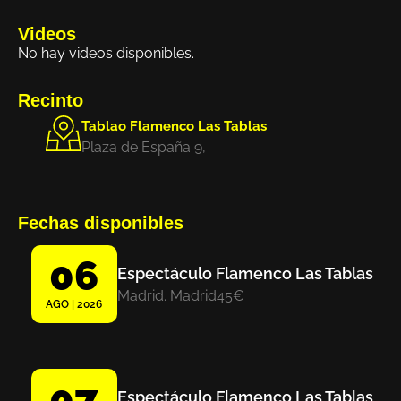
Videos
No hay videos disponibles.
Recinto
Tablao Flamenco Las Tablas
Plaza de España 9,
Fechas disponibles
06
Espectáculo Flamenco Las Tablas
Madrid. Madrid
45€
AGO | 2026
07
Espectáculo Flamenco Las Tablas