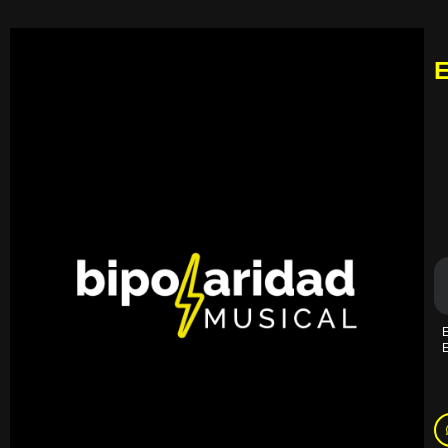
E
E
E