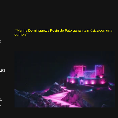
**Marina Domínguez y Rosin de Palo ganan la música con una
cumbia**
o
Las
s,
y