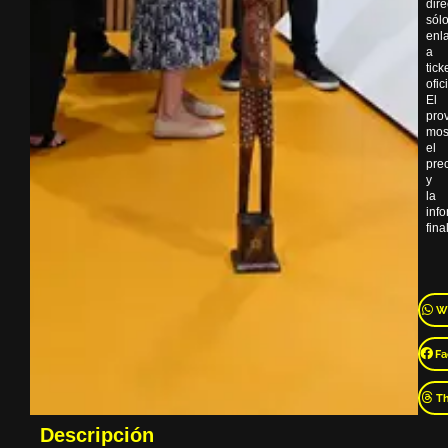
dir
sól
enl
a
tick
ofic
El
pro
mos
el
pre
y
la
inf
final
W
Fa
T
Descripción