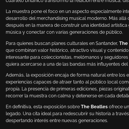
cuarteto británico transformó la relación entre música, d
La muestra pone el foco en un aspecto especialmente inter
desarrollo del merchandising musical moderno. Más allá d
después en la manera de construir una identidad artístic
música y conectar con varias generaciones de público.
Para quienes buscan planes culturales en Santander,
The 
que combinan valor histórico, atractivo visual y contenid
interesante para coleccionistas, melómanos y seguidores d
quiera acercarse a una de las bandas más influyentes del 
Además, la exposición encaja de forma natural entre los
experiencias capaces de atraer tanto al público local co
propia. La presencia de primeras ediciones, piezas origina
recorrer la muestra con calma y detenerse en cada detall
En definitiva, esta exposición sobre
The Beatles
ofrece un
legado. Una cita ideal para redescubrir su historia a travé
despertando interés entre nuevas generaciones.