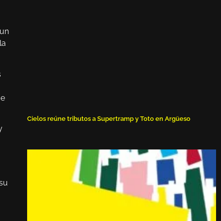
 un
la
s
ue
Cielos reúne tributos a Supertramp y Toto en Argüeso
y
 su