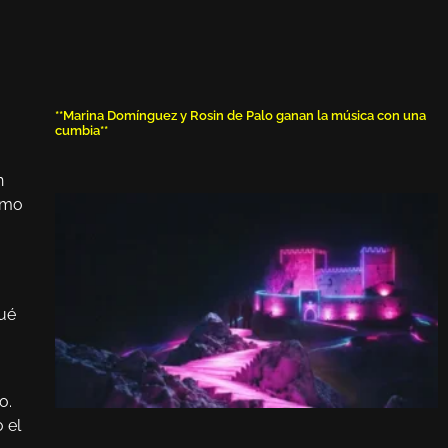
**Marina Domínguez y Rosin de Palo ganan la música con una
cumbia**
n
omo
qué
o.
 el