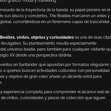
iseño gráfico, moda y marketing.
esante de la trayectoria de la banda: su papel pionero en el
e sus discos y conciertos, The Beatles marcaron un antes y
a global, convirtiéndose en un fenómeno capaz de trascender 
Beatles, vinilos, objetos y curiosidades
es una de esas cita
o divulgativo. Su planteamiento resulta especialmente
el universo beatle, pero también para cualquier visitante q
siglo XX desde una perspectiva distinta.
 eventos en Santander que apuestan por formatos singulares 
mo a quienes buscan actividades culturales con personalidad
les y objetos de gran valor añade un aliciente extra para
e.
a experiencia completa para comprender el alcance real de
s de vinilos, curiosidades y piezas de colección que siguen