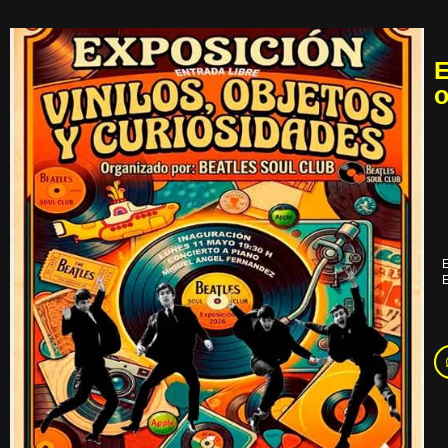
E
o
E
E