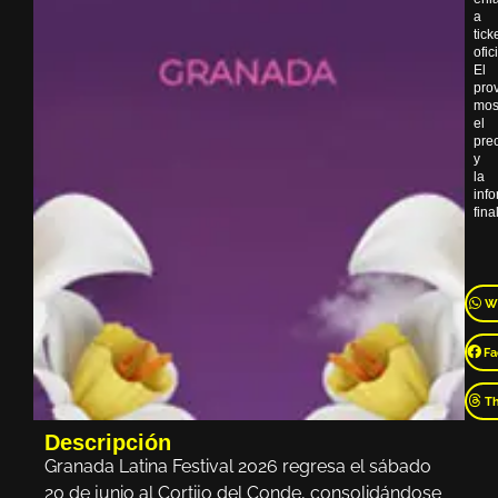
a
tick
ofic
El
pro
mos
el
pre
y
la
inf
final
W
Fa
T
Descripción
Granada Latina Festival 2026 regresa el sábado
20 de junio al Cortijo del Conde, consolidándose