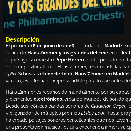
Descripción
El próximo
18 de junio de 2026
, la ciudad de
Madrid
se co
concierto
Hans Zimmer y los grandes del cine
en el
Teat
el prestigioso maestro
Pepe Herrero
e interpretado por l
del compositor alemán Hans Zimmer, recorriendo las part
1980. Si buscas el
concierto de Hans Zimmer en Madrid
o
verano, esta fecha es imprescindible para los amantes del
Hans Zimmer es reconocido mundialmente por su capacid
y elementos
electrónicos
, creando mundos de sonido que
Desde sus icónicas bandas sonoras de
Gladiator
,
Origen
,
y el ganador de múltiples premios
El Rey León
, hasta pr
ha creado paisajes sonoros centelleantes que nos llevan a
una presentación musical, es una experiencia inmersiva qu