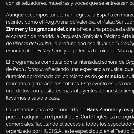
con sintetizadores, muestras y voces que se entrelazan c
Aunque el compositor alemán regresa a España en marzo
recintos como el Roig Arena de Valencia, el Palau Sant Jo
Zimmer y los grandes del cine
ofrece una propuesta dife
el corazón de Madrid, la Orquesta Sinfónica Décimo Arte 
de
Piratas del Caribe
, la profundidad espiritual de
El Códig
emocional de
El Rey León
y la potencia heroica de
Man of 
El programa se completa con la intensidad sonora de
Ori
de
Pearl Harbour
, ofreciendo una experiencia musical que
duración aproximada del concierto es de
90 minutos
, su
marcado a generaciones enteras. Este evento es una noche
uno de los compositores más influyentes de nuestro tie
llevarnos a salvo a casa.
Las entradas para este concierto de
Hans Zimmer y los g
pueden adquirir en el portal de El Corte Inglés. La recogi
comerciales, facilitando el acceso a todos los espectado
organizado por HUCI S.A., este espectáculo en el Teatro Cap