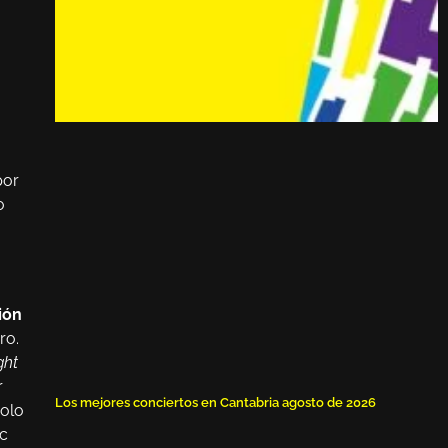
por
o
ión
ro.
ght
r
Los mejores conciertos en Cantabria agosto de 2026
solo
ac