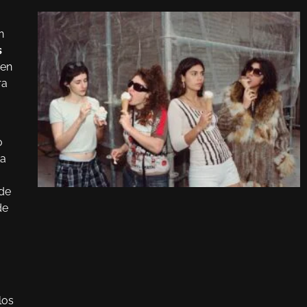
n
s
 en
ra
o
La
 de
de
los