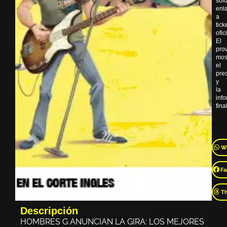
sól
enl
a
tick
ofic
El
pro
mos
el
pre
y
la
inf
final
W
Fa
T
Descripción
HOMBRES G ANUNCIAN LA GIRA: LOS MEJORES