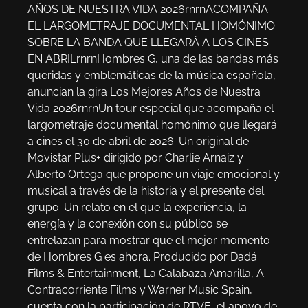
AÑOS DE NUESTRA VIDA 2026rnrnACOMPAÑA
EL LARGOMETRAJE DOCUMENTAL HOMÓNIMO
SOBRE LA BANDA QUE LLEGARÁ A LOS CINES
EN ABRILrnrnHombres G, una de las bandas más
queridas y emblemáticas de la música española,
anuncian la gira Los Mejores Años de Nuestra
Vida 2026rnrnUn tour especial que acompaña el
largometraje documental homónimo que llegará
a cines el 30 de abril de 2026. Un original de
Movistar Plus+ dirigido por Charlie Arnaiz y
Alberto Ortega que propone un viaje emocional y
musical a través de la historia y el presente del
grupo. Un relato en el que la experiencia, la
energía y la conexión con su público se
entrelazan para mostrar que el mejor momento
de Hombres G es ahora. Producido por Dadá
Films & Entertainment, La Calabaza Amarilla, A
Contracorriente Films y Warner Music Spain,
cuenta con la participación de RTVE, el apoyo de