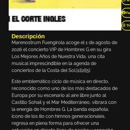
W
Fa
T
Descripción
Marenostrum Fuengirola acoge el 1 de agosto de
2026 el concierto VIP de Hombres G en su gira
Los Mejores Años de Nuestra Vida, una cita
musical imprescindible en la agenda de
conciertos de la Costa del Sol.[1][2][5]
Este emblemático ciclo de música en directo,
reconocido como uno de los más destacados de
Europa por su escenario al aire libre junto al
Castillo Sohail y el Mar Mediterráneo, vibrará con
la energía de Hombres G. La banda española,
ícono de los 80 con himnos generacionales,
regresa en plena forma para ofrecer una