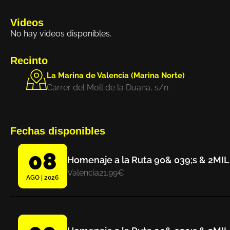
Videos
No hay videos disponibles.
Recinto
La Marina de Valencia (Marina Norte)
Carrer del Moll de la Duana, s/n
Fechas disponibles
08
Homenaje a la Ruta 90& 039;s & 2MIL
Valencia
21.99€
AGO | 2026