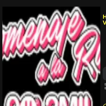
H
V
E
E