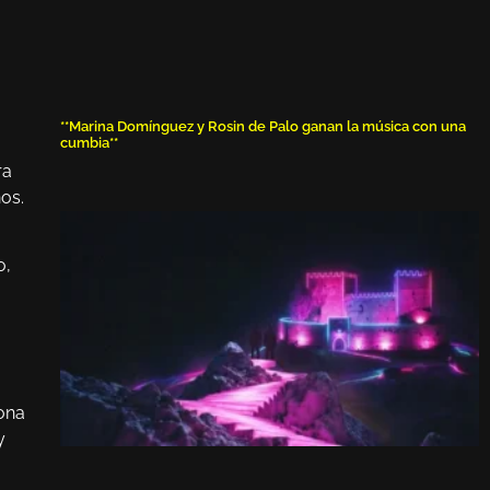
**Marina Domínguez y Rosin de Palo ganan la música con una
cumbia**
ra
os.
o,
ona
y