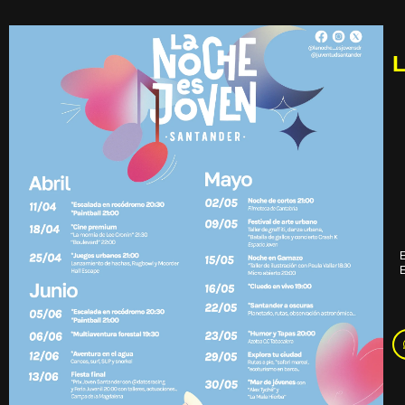
L
E
E