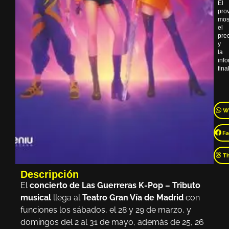
El
pro
mos
el
pre
y
la
inf
final
W
Fa
T
Descripción
El
concierto de Las Guerreras K-Pop – Tributo
musical
llega al
Teatro Gran Vía de Madrid
con
funciones los sábados, el 28 y 29 de marzo, y
domingos del 2 al 31 de mayo, además de 25, 26