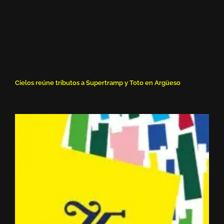
Cielos reúne tributos a Supertramp y Toto en Argüeso