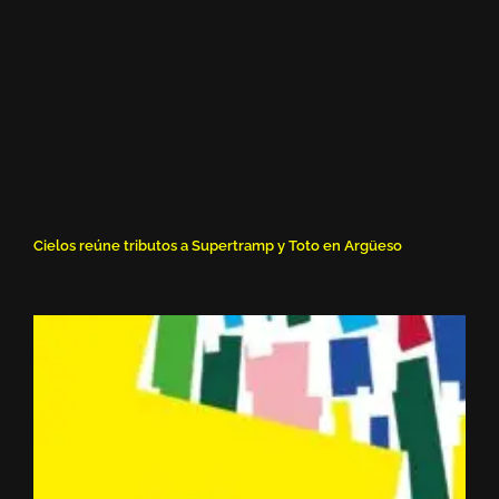
Cielos reúne tributos a Supertramp y Toto en Argüeso