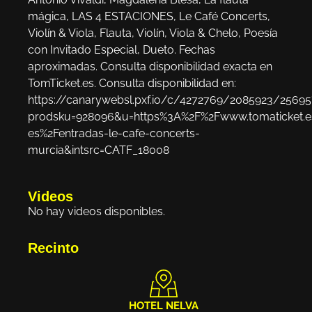
mágica, LAS 4 ESTACIONES, Le Café Concerts,
Violín & Viola, Flauta, Violín, Viola & Chelo, Poesía
con Invitado Especial, Dueto. Fechas
aproximadas. Consulta disponibilidad exacta en
TomTicket.es. Consulta disponibilidad en:
https://canarywebsl.pxf.io/c/4272769/2085923/25695
prodsku=928096&u=https%3A%2F%2Fwww.tomaticket.e
es%2Fentradas-le-cafe-concerts-
murcia&intsrc=CATF_18008
Videos
No hay videos disponibles.
Recinto
HOTEL NELVA