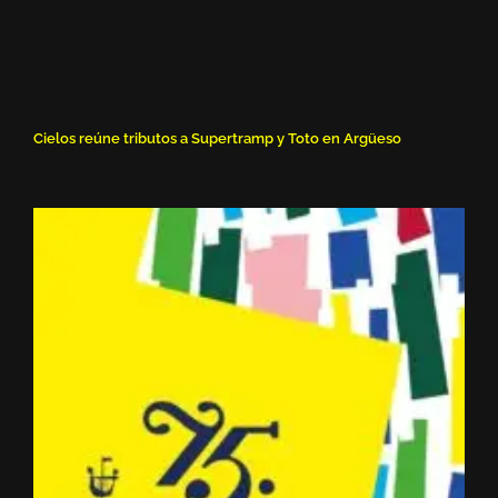
Cielos reúne tributos a Supertramp y Toto en Argüeso