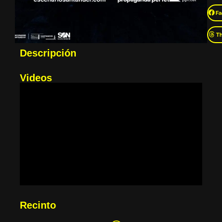
Fa
T
Descripción
Videos
Recinto