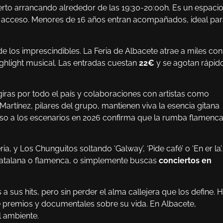
ierto arrancando alrededor de las 19:30-20:00h. Es un espaci
il acceso. Menores de 16 años entran acompañados, ideal pa
e los imprescindibles. La Feria de Albacete atrae a miles con
ighlight musical. Las entradas cuestan
22€
y se agotan rápid
giras por todo el país y colaboraciones con artistas como
Martínez, pilares del grupo, mantienen viva la esencia gitana
eso a los escenarios en 2026 confirma que la rumba flamenc
ria, y Los Chunguitos soltando ‘Galway’, ‘Pide café’ o ‘En er la’
a catalana o flamenca, o simplemente buscas
conciertos en
sus hits, pero sin perder el alma callejera que los define. 
e premios y documentales sobre su vida. En Albacete,
l ambiente.