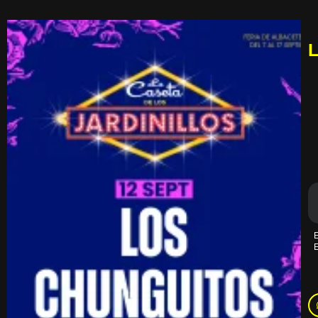
L
E
E