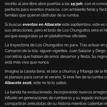
recinto al aire libre abre puertas a las
19:30h
, con el conc
perfecto para eventos masivos, con ambiente ferial y fác
familias que quieran disfrutar de la rumba.
Si buscas
eventos en Albacete
este septiembre, este es d
sus atracciones, pero el bolo de Los Chunguitos será el h
así que asegúralas ya en plataformas oficiales.
La trayectoria de Los Chunguitos no para. Tras actuar en 
Camarón de la Isla, siguen vigentes. Juan Salazar y Diego 
con letras que hablan de amor, desamor y fiesta. Su regr
está más viva que nunca.
Imagina la caseta llena, el olor a churros y fritanga de la fe
el planazo para cerrar el verano. Si eres fan de la rumb
Albacete 2026
, este no te lo saltes.
La banda ha evolucionado, incorporando nuevos arreglos a 
influido en generaciones de rumberos y su legado incluy
compartirán anécdotas de su historia mientras calientan e