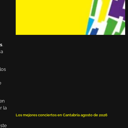
os
.
ca
los
e
 en
r la
Los mejores conciertos en Cantabria agosto de 2026
Este