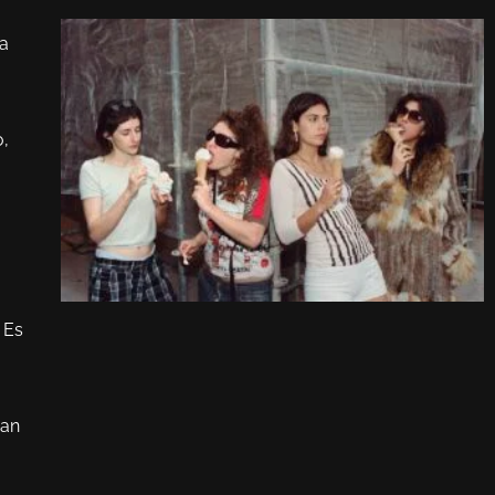
o
ra
o,
a
. Es
Han