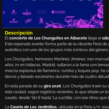
Descripción
El
concierto de Los Chunguitos en Albacete
llega el
sáb
Este esperado evento forma parte de la vibrante Feria d
auténtica con uno de los grupos más icónicos del género.
Los Chunguitos, hermanos Martínez Jiménez, han marcado
años 70 en Vallecas, Madrid, saltaron a la fama con tema
mezcla explosiva de flamenco, rumba y toques pop, ha c
discos y llenado escenarios durante más de cuatro décad
En esta parada de su
gira 2026
, Los Chunguitos traen su 
esta ciudad, según registros recientes, lo que añade un to
caseta, desde ‘Sin ti’ hasta ‘La cuchilla’, con ese ritmo que in
La
Caseta de Los Jardinillos
, ubicada en la Feria s/n, 020