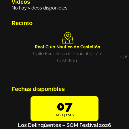
Videos
No hay videos disponibles.
Recinto
Real Club Náutico de Castellón
Calle Escollera de Poniente, s/n.
Cast
Castellón,
Fechas disponibles
07
AGO | 2026
Los Delinqüentes – SOM Festival 2026