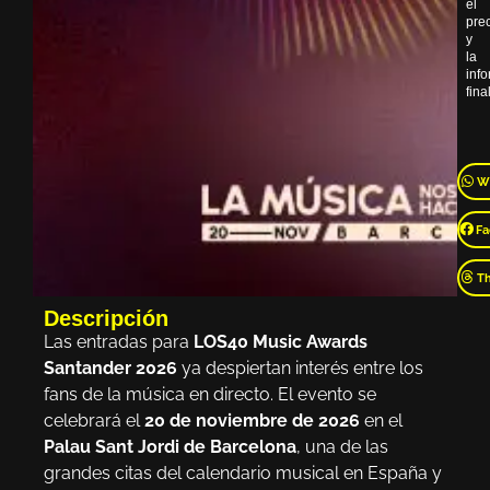
el
pre
y
la
inf
final
W
Fa
T
Descripción
Las entradas para
LOS40 Music Awards
Santander 2026
ya despiertan interés entre los
fans de la música en directo. El evento se
celebrará el
20 de noviembre de 2026
en el
Palau Sant Jordi de Barcelona
, una de las
grandes citas del calendario musical en España y