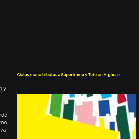
o
Cielos reúne tributos a Supertramp y Toto en Argüeso
o y
ando
omo
iva