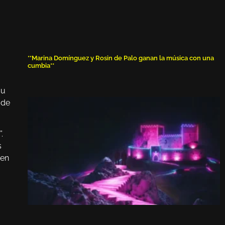
**Marina Domínguez y Rosin de Palo ganan la música con una
cumbia**
su
 de
.
s
 en