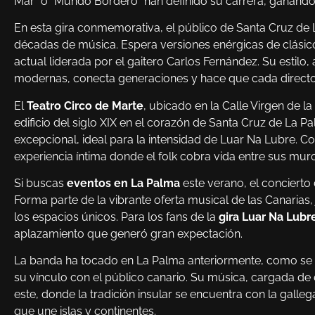
Mar” o “Mundo Borderó” han definido su carrera, ganando
En esta gira conmemorativa, el público de Santa Cruz de L
décadas de música. Espera versiones enérgicas de clásico
actual liderada por el gaitero Carlos Fernández. Su estilo, 
modernas, conecta generaciones y hace que cada directo
El
Teatro Circo de Marte
, ubicado en la Calle Virgen de la
edificio del siglo XIX en el corazón de Santa Cruz de La 
excepcional, ideal para la intensidad de Luar Na Lubre. 
experiencia íntima donde el folk cobra vida entre sus m
Si buscas
eventos en La Palma
este verano, el concierto
Forma parte de la vibrante oferta musical de las Canarias,
los espacios únicos. Para los fans de la
gira Luar Na Lubr
aplazamiento que generó gran expectación.
La banda ha tocado en La Palma anteriormente, como se 
su vínculo con el público canario. Su música, cargada d
este, donde la tradición insular se encuentra con la galle
que une islas y continentes.