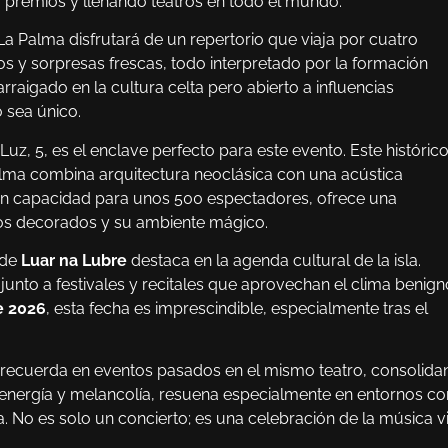
 premios y llenando teatros en todo el mundo.
a Palma disfrutará de un repertorio que viaja por cuatro
s y sorpresas frescas, todo interpretado por la formación
arraigado en la cultura celta pero abierto a influencias
 sea único.
 Luz, 5, es el enclave perfecto para este evento. Este históric
Palma combina arquitectura neoclásica con una acústica
Con capacidad para unos 500 espectadores, ofrece una
uros decorados y su ambiente mágico.
 de
Luar na Lubre
destaca en la agenda cultural de la isla.
 junto a festivales y recitales que aprovechan el clima benign
e 2026
, esta fecha es imprescindible, especialmente tras el
recuerda en eventos pasados en el mismo teatro, consolid
e energía y melancolía, resuena especialmente en entornos c
ga. No es solo un concierto; es una celebración de la música v