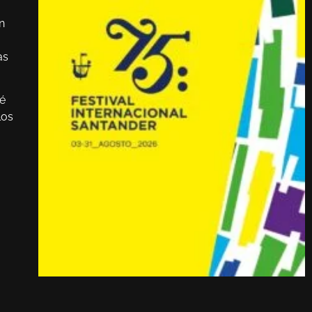
n
as
ué
los