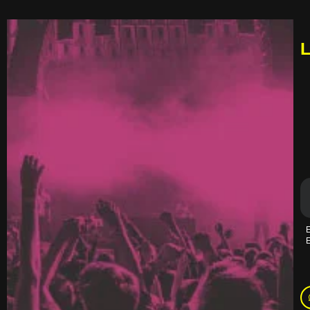
L
E
E