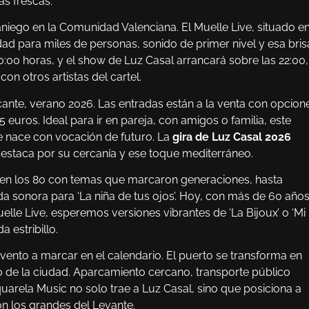
s frescas.
iego en la Comunidad Valenciana. El Muelle Live, situado en
dad para miles de personas, sonido de primer nivel y esa bris
0:00 horas, y el show de Luz Casal arrancará sobre las 22:00,
on otros artistas del cartel.
cante, verano 2026. Las entradas están a la venta con opcion
 euros. Ideal para ir en pareja, con amigos o familia, este
que nace con vocación de futuro. La
gira de Luz Casal 2026
destaca por su cercanía y ese toque mediterráneo.
os en los 80 con temas que marcaron generaciones, hasta
sonora para ‘La niña de tus ojos’. Hoy, con más de 60 años
elle Live, esperemos versiones vibrantes de ‘La Bijoux’ o ‘Mi
 estribillo.
 evento a marcar en el calendario. El puerto se transforma en
o de la ciudad. Aparcamiento cercano, transporte público
Aquarela Music no solo trae a Luz Casal, sino que posiciona a
n los grandes del Levante.