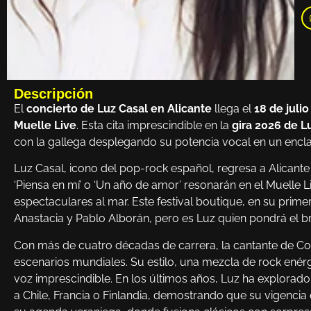
Descripción
El
concierto de Luz Casal en Alicante
llega el
18 de juli
Muelle Live
. Esta cita imprescindible en la
gira 2026 de L
con la gallega desplegando su potencia vocal en un enclav
Luz Casal, icono del pop-rock español, regresa a Alicant
‘Piensa en mí’ o ‘Un año de amor’ resonarán en el Muelle L
espectaculares al mar. Este festival boutique, en su primer
Anastacia y Pablo Alborán, pero es Luz quien pondrá el b
Con más de cuatro décadas de carrera, la cantante de Co
escenarios mundiales. Su estilo, una mezcla de rock enérg
voz imprescindible. En los últimos años, Luz ha explorado
a Chile, Francia o Finlandia, demostrando que su vigencia 