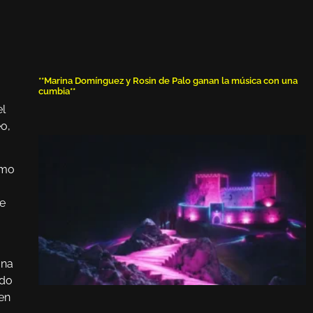
**Marina Domínguez y Rosin de Palo ganan la música con una
cumbia**
el
o,
omo
de
una
ado
en