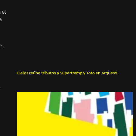
 el
a
es
Cielos reúne tributos a Supertramp y Toto en Argüeso
,