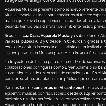
su agenda veraniega, donde fusiona clásicos con sorpresa
Aquarela Music se presenta como el nuevo referente veran
Muelle Levante, es ideal para conciertos al fresco: capaci
marina que eleva la experiencia. Las puertas abren a las 2
dejando tiempo para disfrutar del ambiente festivo previo c
Si buscas
Luz Casal Aquarela Music
, ya sabes dónde: Ali
variadas: plateas A, B y C desde 49,50 euros, y gradas a 55
concierto captura la esencia de la artista en un festival 
incluye paradas en Montenegro o Helsinki, pero Alicante 
La trayectoria de Luz no para de crecer. Desde sus inici
colaboraciones con figuras como Bryan Adams o su banda 
su voz sigue siendo un torrente de emoción pura. En el Mu
corazón se abrió’, adaptadas a un público que coreará cada
Para los fans de
conciertos en Alicante 2026
, este es el
epicentro musical, con fácil acceso desde cualquier punt
eficiente y un after perfecto en las terrazas colindantes. 
Alicante como hub de festivales boutique, compitiendo co