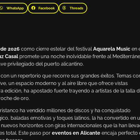
WhatsApp
Facebook
Threads
o de 2026
como cierre estelar del festival
Aquarela Music
en 
uz Casal
promete una noche inolvidable frente al Mediterráne
e privilegiado del puerto alicantino.
e con un repertorio que recorre sus grandes éxitos. Temas c
ive, un espacio moderno y al aire libre que ofrece vistas
a edición, ha apostado fuerte trayendo a artistas de la talla 
roche de oro.
ristanco ha vendido millones de discos y ha conquistado
ico, baladas emotivas y toques latinos, la ha convertido en 
 nuevos horizontes con giras internacionales que la han llev
es total. Este paso por
eventos en Alicante
encaja perfecto 