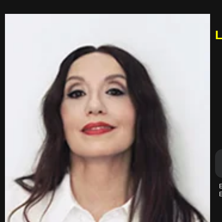
L
E
E