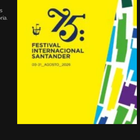
us
ria.