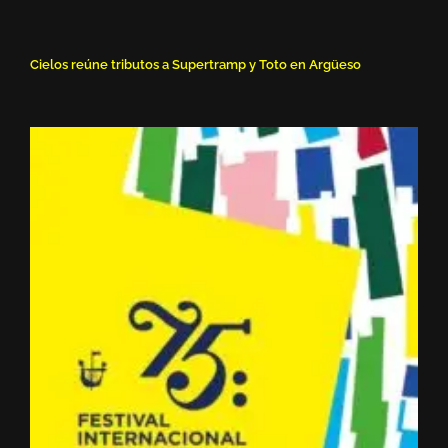
Cielos reúne tributos a Supertramp y Toto en Argüeso