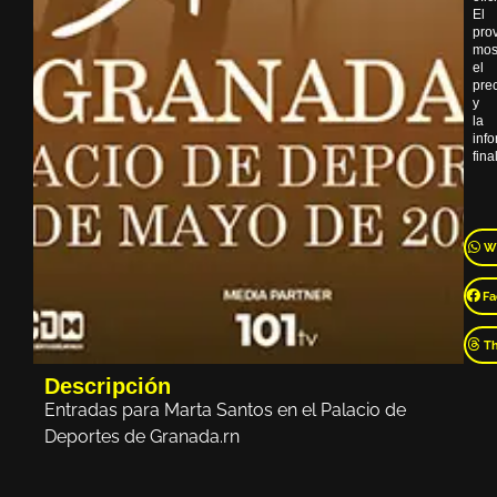
El
pro
mos
el
pre
y
la
inf
final
W
Fa
T
Descripción
Entradas para Marta Santos en el Palacio de
Deportes de Granada.rn