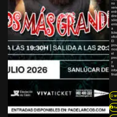
no
ven
ent
dir
sól
enl
a
tick
ofic
El
pro
mos
el
pre
y
la
inf
final
W
Fa