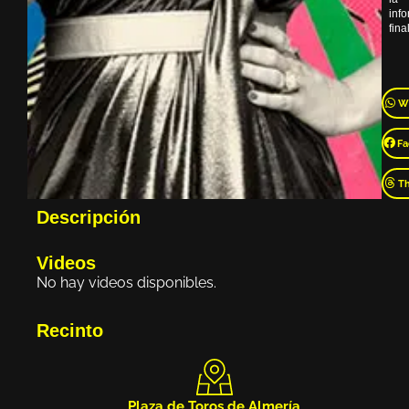
inf
final
W
Fa
T
Descripción
Videos
No hay videos disponibles.
Recinto
Plaza de Toros de Almería