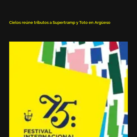
Cielos reúne tributos a Supertramp y Toto en Argüeso