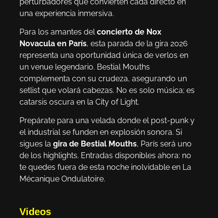
perturbadores que convierten cada directo en
una experiencia inmersiva.
Para los amantes del
concierto de Nox
Novacula en París
, esta parada de la gira 2026
representa una oportunidad única de verlos en
un venue legendario. Bestial Mouths
complementa con su crudeza, asegurando un
setlist que volará cabezas. No es solo música; es
catarsis oscura en la City of Light.
Prepárate para una velada donde el post-punk y
el industrial se funden en explosión sonora. Si
sigues la
gira de Bestial Mouths
, París será uno
de los highlights. Entradas disponibles ahora: no
te quedes fuera de esta noche inolvidable en La
Mécanique Ondulatoire.
Videos