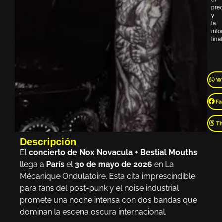
pre
y
la
inf
final
W
Fa
T
Descripción
El
concierto de Nox Novacula + Bestial Mouths
llega a
París
el
30 de mayo de 2026
en La
Mécanique Ondulatoire. Esta cita imprescindible
para fans del post-punk y el noise industrial
promete una noche intensa con dos bandas que
dominan la escena oscura internacional.