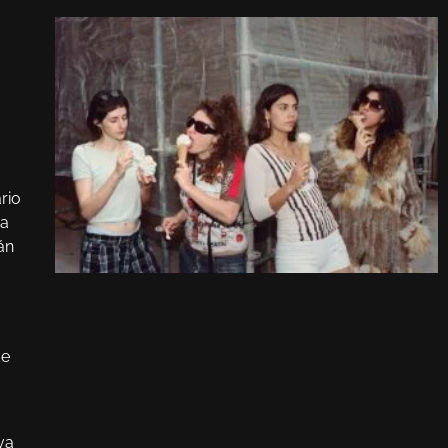
rio
ha
án
de
va