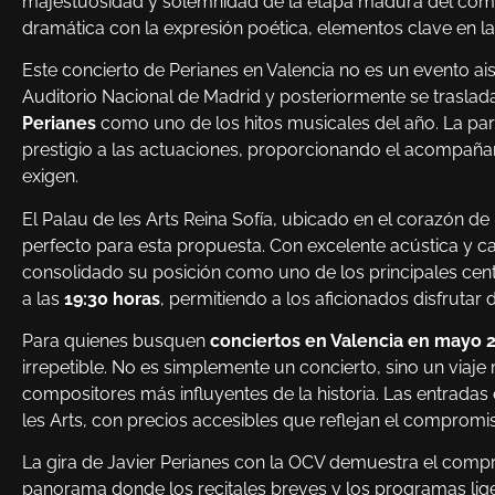
majestuosidad y solemnidad de la etapa madura del composi
dramática con la expresión poética, elementos clave en l
Este concierto de Perianes en Valencia no es un evento ais
Auditorio Nacional de Madrid y posteriormente se trasla
Perianes
como uno de los hitos musicales del año. La par
prestigio a las actuaciones, proporcionando el acompaña
exigen.
El Palau de les Arts Reina Sofía, ubicado en el corazón de 
perfecto para esta propuesta. Con excelente acústica y ca
consolidado su posición como uno de los principales cen
a las
19:30 horas
, permitiendo a los aficionados disfrutar 
Para quienes busquen
conciertos en Valencia en mayo 
irrepetible. No es simplemente un concierto, sino un viaje 
compositores más influyentes de la historia. Las entradas 
les Arts, con precios accesibles que reflejan el compromiso
La gira de Javier Perianes con la OCV demuestra el compr
panorama donde los recitales breves y los programas lige