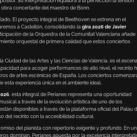
tor. Su interpretación equilibra a la perfección la tensión
a obra concertante del maestro de Bonn.
lado. El proyecto integral de Beethoven se estrena en el
daremos a Castellón, consolidando la
gira 2026 de Javier
ticipación de la Orquestra de la Comunitat Valenciana añade
miento orquestal de primera calidad que estos conciertos
la Ciudad de las Artes y las Ciencias de Valencia, es el escena
pacidad para acoger performances de alto nivel, el recinto 
tros de artes escénicas de España. Los conciertos comenzar
de esta experiencia única en el ambiente ideal.
2026
, esta integral de Perianes representa una oportunidad
musical a través de la evolución artística de uno de los
están disponibles a través de la plataforma oficial del Palau 
 del recinto con la accesibilidad cultural.
omiso del pianista con repertorio exigente y profundo. En un
ros dominan, Perianes apuesta por la excelencia interpretati