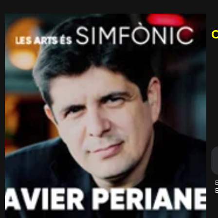
O
E
E