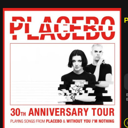
P
E
E