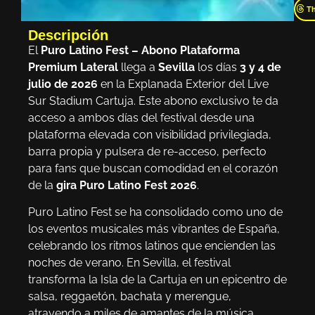
T
Descripción
El
Puro Latino Fest – Abono Plataforma
Premium Lateral
llega a
Sevilla
los días
3 y 4 de
julio de 2026
en la Explanada Exterior del Live
Sur Stadium Cartuja. Este abono exclusivo te da
acceso a ambos días del festival desde una
plataforma elevada con visibilidad privilegiada,
barra propia y pulsera de re-acceso, perfecto
para fans que buscan comodidad en el corazón
de la
gira Puro Latino Fest 2026
.
Puro Latino Fest se ha consolidado como uno de
los eventos musicales más vibrantes de España,
celebrando los ritmos latinos que encienden las
noches de verano. En Sevilla, el festival
transforma la Isla de la Cartuja en un epicentro de
salsa, reggaetón, bachata y merengue,
atrayendo a miles de amantes de la música