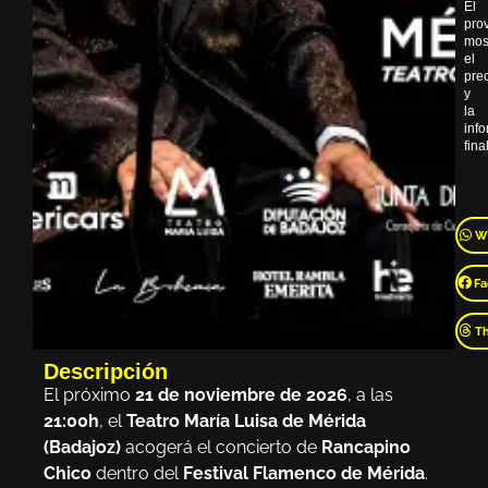
El
pro
mos
el
pre
y
la
inf
final
W
Fa
T
Descripción
El próximo
21 de noviembre de 2026
, a las
21:00h
, el
Teatro María Luisa de Mérida
(Badajoz)
acogerá el concierto de
Rancapino
Chico
dentro del
Festival Flamenco de Mérida
.