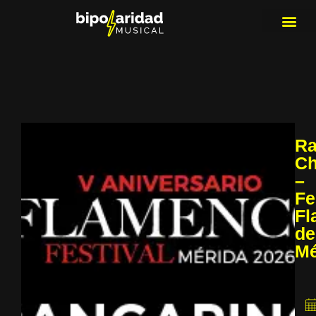
MEDIOS DE 
PLAYLIS
MICRO 
Ra
Ch
–
Fe
Fl
de
Mé