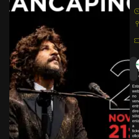
Est
we
no
ven
ent
dir
sól
enl
a
tick
ofic