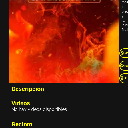
mos
el
pre
y
la
inf
final
W
Fa
T
Descripción
Videos
No hay videos disponibles.
Recinto