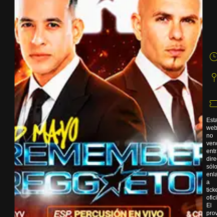
Est
we
no
ven
ent
dir
sól
enl
a
tick
ofic
El
pro