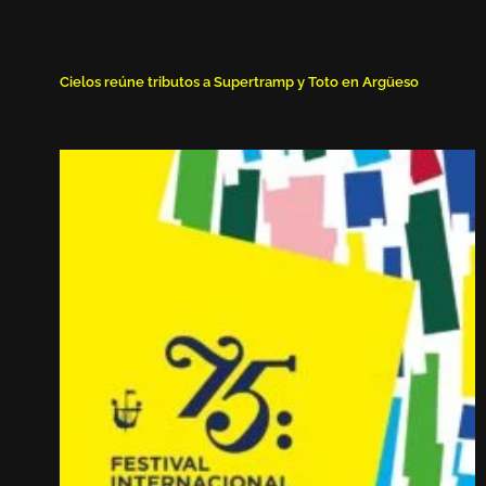
Cielos reúne tributos a Supertramp y Toto en Argüeso