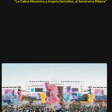
**La Cabra Mecánica y Ángela González, al Sonorama Ribera**