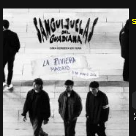
S
E
E