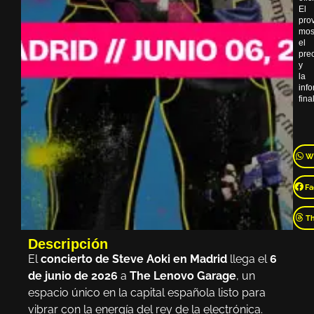
El
pro
mos
el
pre
y
la
inf
final
W
Fa
T
Descripción
El
concierto de Steve Aoki en Madrid
llega el
6
de junio de 2026
a
The Lenovo Garage
, un
espacio único en la capital española listo para
vibrar con la energía del rey de la electrónica.