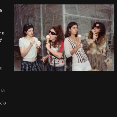
la
r a
uy
r.
 la
cio