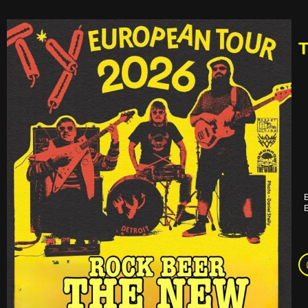
T
E
E