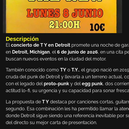
Descripción
El
concierto de T Y en Detroit
promete una noche de garag
en
Detroit, Michigan
, el
6 de junio de 2026
, en una cita 
buscan nuevos eventos en la ciudad del motor.
También conocido como
TY
o
T.Y.
, el grupo nació en 201
cruda del punk de Detroit y llevarla a un terreno actual, 
con el legado del
proto-punk
y del
egg punk
, dos corri
actitud lo-fi, su urgencia y su capacidad para sonar fresca
La propuesta de
T Y
destaca por canciones cortas, guitar
segundo. Esa combinación les ha permitido llamar la ate
donde Detroit sigue siendo una referencia inevitable por 
del directo su mejor carta de presentación.