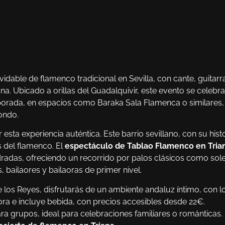
idable de flamenco tradicional en Sevilla, con cante, guitarr
iana. Ubicado a orillas del Guadalquivir, este evento se celebra
emporada, en espacios como Baraka Sala Flamenca o similares,
jondo.
 esta experiencia auténtica. Este barrio sevillano, con su hist
 del flamenco. El
espectáculo de Tablao Flamenco en Tria
radas, ofreciendo un recorrido por palos clásicos como sole
, bailaores y bailaoras de primer nivel.
 los Reyes, disfrutarás de un ambiente andaluz íntimo, con l
ora e incluye bebida, con precios accesibles desde 22€.
ara grupos, ideal para celebraciones familiares o románticas.