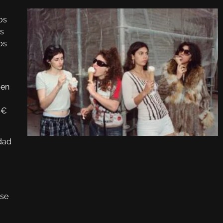
os
os
os
en
5€
dad
 se