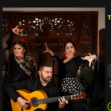
T
E
E