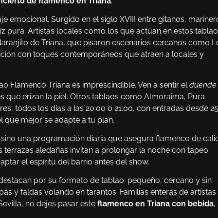
ncierto de flamenco en Triana
.
je emocional. Surgido en el siglo XVIII entre gitanos, mariner
íz pura. Artistas locales como los que actúan en estos tabla
aranjito de Triana, que pisaron escenarios cercanos como L
adición con toques contemporáneos que atraen a locales y
ao Flamenco Triana es imprescindible. Ven a sentir el
duende
s que erizan la piel. Otros tablaos como Almoraima, Pura
res, todos los días a las 20:00 o 21:00, con entradas desde 2
l que mejor se adapte a tu plan.
 sino una programación diaria que asegura flamenco de cali
s terrazas aledañas invitan a prolongar la noche con tapeo
aptar el espíritu del barrio antes del show.
destacan por su formato de tablao: pequeño, cercano y sin
pás y faldas volando en tarantos. Familias enteras de artistas
Sevilla, no dejes pasar este
flamenco en Triana con bebida
,