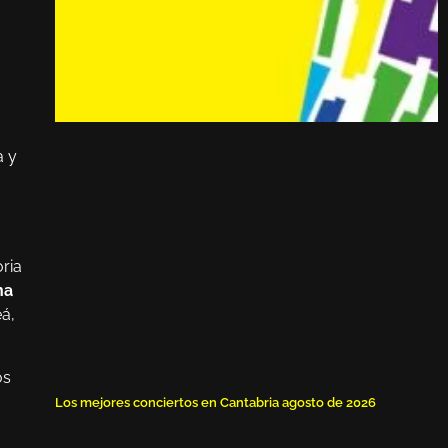
a y
oria
na
á,
os
Los mejores conciertos en Cantabria agosto de 2026