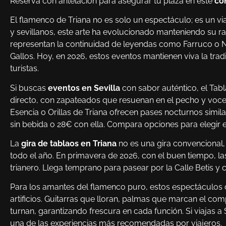
Reserva con antelación para asegurar tu plaza en este
co
El flamenco de Triana no es solo un espectáculo; es un via
y sevillanos, este arte ha evolucionado manteniendo su ra
representan la continuidad de leyendas como Farruco o N
Gallos. Hoy, en 2026, estos eventos mantienen viva la tr
turistas.
Si buscas
eventos en Sevilla
con sabor auténtico, el Tabl
directo, con zapateados que resuenan en el pecho y voce
Esencia o Orillas de Triana ofrecen pases nocturnos simila
sin bebida o 28€ con ella. Compara opciones para elegir e
La
gira de tablaos en Triana
no es una gira convencional,
todo el año. En primavera de 2026, con el buen tiempo, la
trianero. Llega temprano para pasear por la Calle Betis y c
Para los amantes del flamenco puro, estos espectáculos 
artificios. Guitarras que lloran, palmas que marcan el com
turnan, garantizando frescura en cada función. Si viajas a 
una de las experiencias más recomendadas por viajeros.