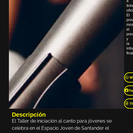
a
tick
ofic
El
pro
mos
el
pre
y
la
inf
final
W
Fa
T
Descripción
El Taller de iniciación al canto para jóvenes se
celebra en el Espacio Joven de Santander el