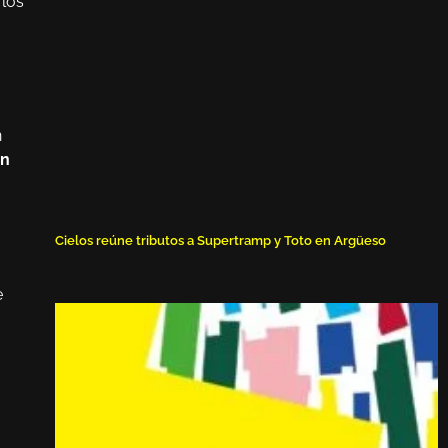
 los
n
on
Cielos reúne tributos a Supertramp y Toto en Argüeso
e