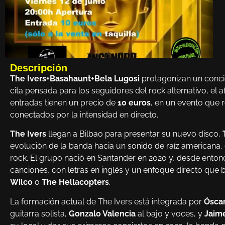
Descripción
The Ivers+Basahaunt+Bela Lugosi
protagonizan un conci
cita pensada para los seguidores del rock alternativo, el 
entradas tienen un precio de
10 euros
, en un evento que r
conectados por la intensidad en directo.
The Ivers
llegan a Bilbao para presentar su nuevo disco,
evolución de la banda hacia un sonido de raíz americana, c
rock. El grupo nació en Santander en 2020 y, desde ento
canciones, con letras en inglés y un enfoque directo q
Wilco
o
The Hellacopters
.
La formación actual de The Ivers está integrada por
Ósca
guitarra solista,
Gonzalo Valencia
al bajo y voces, y
Jaime