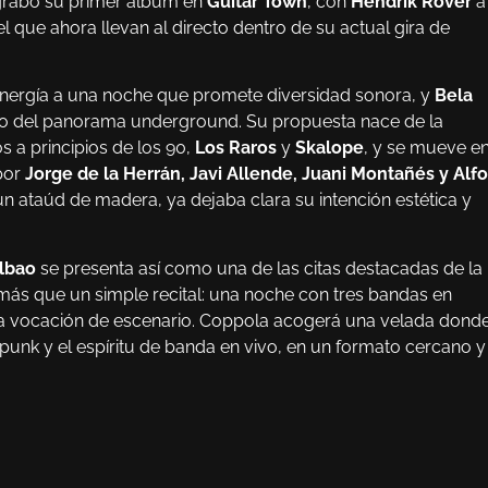
 grabó su primer álbum en
Guitar Town
, con
Hendrik Röver
a
l que ahora llevan al directo dentro de su actual gira de
energía a una noche que promete diversidad sonora, y
Bela
o del panorama underground. Su propuesta nace de la
 a principios de los 90,
Los Raros
y
Skalope
, y se mueve e
 por
Jorge de la Herrán, Javi Allende, Juani Montañés y Alf
un ataúd de madera, ya dejaba clara su intención estética y
ilbao
se presenta así como una de las citas destacadas de la
ás que un simple recital: una noche con tres bandas en
ma vocación de escenario. Coppola acogerá una velada dond
erpunk y el espíritu de banda en vivo, en un formato cercano y