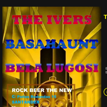
T
E
E