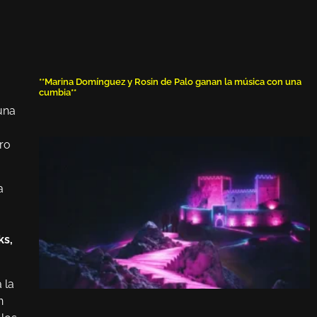
**Marina Domínguez y Rosin de Palo ganan la música con una
cumbia**
 una
ero
a
ks,
 la
n