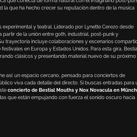
tica que conecta de forma natural con el imaginario post-pun
d la que ha hecho crecer su reputación dentro de la música
experimental y teatral. Liderado por Lynette Cerezo desde
partir de la unión entre goth, industrial, post-punk y
Su trayectoria incluye colaboraciones y escenarios comparti
festivales en Europa y Estados Unidos. Para esta gira, Bestia
rando clásicos y presentando material nuevo de su próximo
e así: un espacio cercano, pensado para conciertos de
lico viva cada detalle del directo. Si buscas entradas para 
este
concierto de Bestial Mouths y Nox Novacula en Münc
ndas que están empujando con fuerza el sonido oscuro hacia