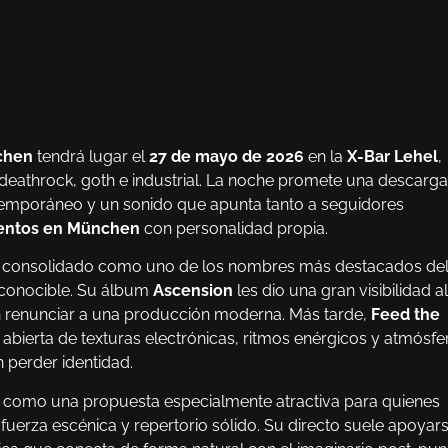
chen
tendrá lugar el
27 de mayo de 2026
en la
X-Bar Lehel
,
deathrock, goth e industrial. La noche promete una descarga
ntemporáneo y un sonido que apunta tanto a seguidores
entos en München
con personalidad propia.
ha consolidado como uno de los nombres más destacados de
reconocible. Su álbum
Ascension
les dio una gran visibilidad al
in renunciar a una producción moderna. Más tarde,
Feed the
ierta de texturas electrónicas, ritmos enérgicos y atmósfe
 perder identidad.
a como una propuesta especialmente atractiva para quienes
fuerza escénica y repertorio sólido. Su directo suele apoyar