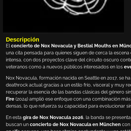
Descripción
El
concierto de Nox Novacula y Bestial Mouths en Mün
una cita pensada para quienes siguen de cerca la escena 
intensa, con dos proyectos clave del circuito oscuro co
veteranos como a nuevos públicos interesados en los
ev
Nox Novacula, formación nacida en Seattle en 2017, se 
deathrock actual gracias a un estilo frío, visceral y muy 
recuperar la esencia de las bandas clásicas del género s
Fire
(2024) amplió ese enfoque con una combinación más ab
densas, lo que refuerza su capacidad para evolucionar sin
En esta
gira de Nox Novacula 2026
, la banda se present
buscan un
concierto de Nox Novacula en München
con 