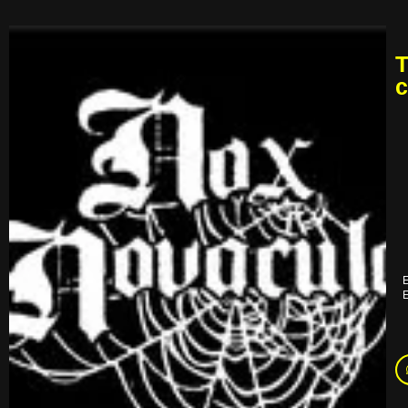
T
c
E
E