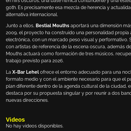
en riffs oscuros, una base rítmica contundente y una esté
goth. Es precisamente esa mezcla de herencia y actualida
alternativa internacional.
Junto a ellos,
Bestial Mouths
aportará una dimensión más 
2009, el proyecto ha construido una personalidad propia a 
electrónica, con un marcado peso visual y performativo. 
con artistas de referencia de la escena oscura, además de 
Mouths actuará como formación de tres músicos, recupe
trabajo previsto para 2026.
La
X-Bar Lehel
ofrece el entorno adecuado para una noch
formato medio y con el ambiente necesario para que el púb
plan diferente dentro de la agenda cultural de la ciudad, 
destaca por su propuesta singular y por reunir a dos ba
nuevas direcciones.
Videos
No hay videos disponibles.