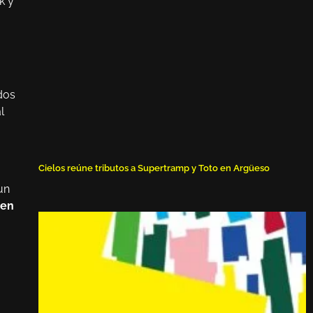
k y
dos
l
Cielos reúne tributos a Supertramp y Toto en Argüeso
un
hen