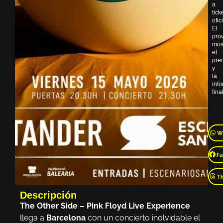
a
tick
ofic
El
pro
mos
el
pre
y
la
inf
final
W
Fa
T
Descripción
The Other Side – Pink Floyd Live Experience
llega a
Barcelona
con un concierto inolvidable el