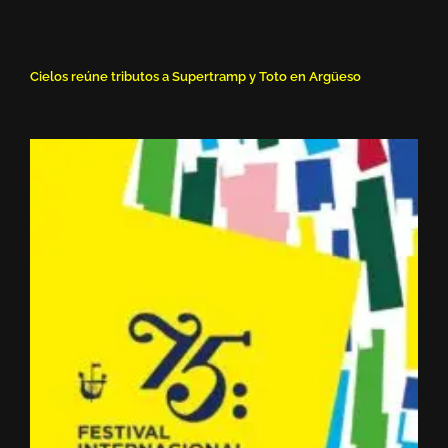
Cielos reúne tributos a Supertramp y Toto en Argüeso