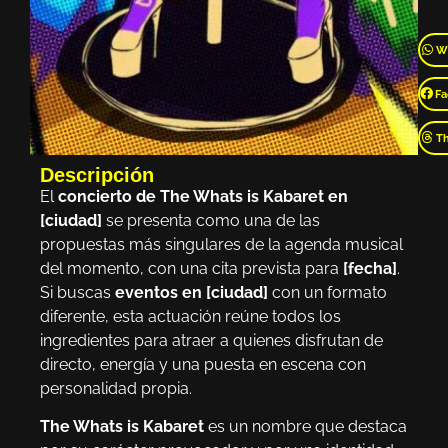
W
Fa
T
Descripción
El
concierto de The Whats is Kabaret en
[ciudad]
se presenta como una de las
propuestas más singulares de la agenda musical
del momento, con una cita prevista para
[fecha]
.
Si buscas
eventos en [ciudad]
con un formato
diferente, esta actuación reúne todos los
ingredientes para atraer a quienes disfrutan de
directo, energía y una puesta en escena con
personalidad propia.
The Whats is Kabaret
es un nombre que destaca