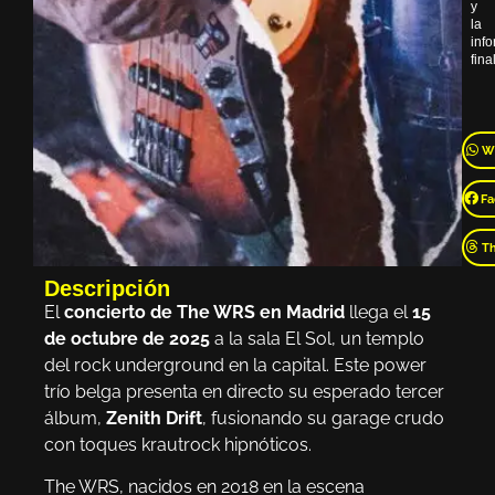
y
la
inf
final
W
Fa
T
Descripción
El
concierto de The WRS en Madrid
llega el
15
de octubre de 2025
a la sala El Sol, un templo
del rock underground en la capital. Este power
trío belga presenta en directo su esperado tercer
álbum,
Zenith Drift
, fusionando su garage crudo
con toques krautrock hipnóticos.
The WRS, nacidos en 2018 en la escena