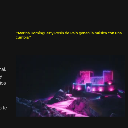
**Marina Domínguez y Rosin de Palo ganan la música con una
cumbia**
.
al,
 y
ios
o te