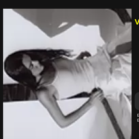
V
E
E