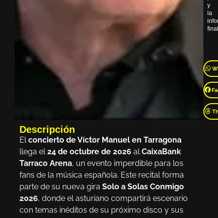
y
la
inf
final
W
Fa
T
Descripción
El
concierto de Víctor Manuel en Tarragona
llega el
24 de octubre de 2026
al
CaixaBank
Tarraco Arena
, un evento imperdible para los
fans de la música española. Este recital forma
parte de su nueva gira
Solo a Solas Conmigo
2026
, donde el asturiano compartirá escenario
con temas inéditos de su próximo disco y sus