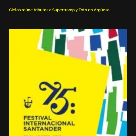
Cielos reúne tributos a Supertramp y Toto en Argüeso