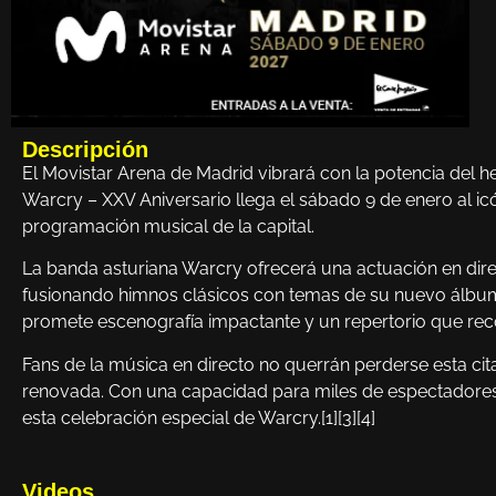
Descripción
El Movistar Arena de Madrid vibrará con la potencia del h
Warcry – XXV Aniversario llega el sábado 9 de enero al icó
programación musical de la capital.
La banda asturiana Warcry ofrecerá una actuación en direc
fusionando himnos clásicos con temas de su nuevo álbum 
promete escenografía impactante y un repertorio que reco
Fans de la música en directo no querrán perderse esta ci
renovada. Con una capacidad para miles de espectadores, 
esta celebración especial de Warcry.[1][3][4]
Videos