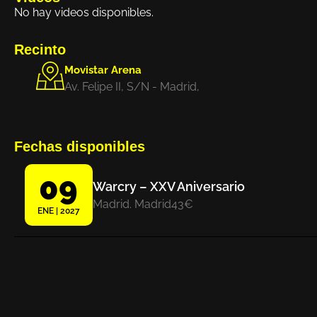
No hay videos disponibles.
Recinto
Movistar Arena
Av. Felipe II, S/N - Madrid,
Fechas disponibles
09
Warcry – XXV Aniversario
Madrid. Madrid
43€
ENE | 2027