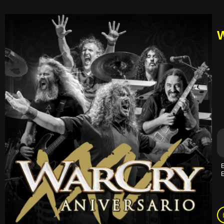
W
E
E