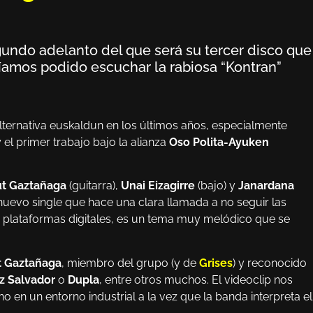
egundo adelanto del que será su tercer disco que
íamos podido escuchar la rabiosa “Kontran”
ternativa euskaldun en los últimos años, especialmente
 el primer trabajo bajo la alianza
Oso Polita-Ayuken
t Gaztañaga
(guitarra),
Unai Eizagirre
(bajo) y
Janardana
n nuevo single que hace una clara llamada a no seguir las
es plataformas digitales, es un tema muy melódico que se
t Gaztañaga
, miembro del grupo (y de
Grises
) y reconocido
tz Salvador
o
Dupla
, entre otros muchos. El videoclip nos
n un entorno industrial a la vez que la banda interpreta el