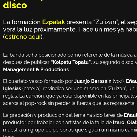
disco
La formación
Ezpalak
presenta “Zu izan”, el s
verá la luz próximamente. Hace un mes ya hab
(
estreno aquí
).
La banda se ha posicionado como referente de la música al
después de publicar
“Kolpatu Topatu”
, su segundo disco y
Management & Productions
.
El cuarteto vasco formado por
Juanjo Berasain
(voz),
Eñau
Iglesias
(batería), reivindica ser uno mismo en “Zu izan”, u
reglas. La canción, que ya está disponible en las principal
acerca al pop-rock sin perder la fuerza que les representa.
La grabación y producción del tema ha sido tarea de
Eñau
productor por trabajar con artistas de la talla de
Izaro, Ola
muestra un grupo de personas que siguen un mismo camino e