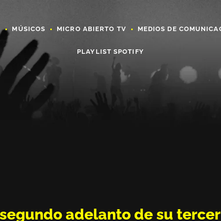
A
MÚSICOS
MICRO ABIERTO TV
MEDIOS DE COMUNICA
PLAYLIST SPOTIFY
l segundo adelanto de su tercer