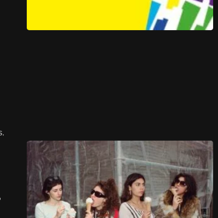
s,
u
o