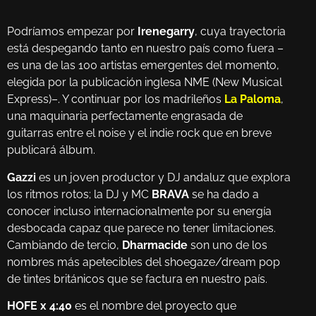
Podríamos empezar por
Irenegarry
, cuya trayectoria
está despegando tanto en nuestro país como fuera –
es una de las 100 artistas emergentes del momento,
elegida por la publicación inglesa NME (New Musical
Express)–. Y continuar por los madrileños
La Paloma
,
una maquinaria perfectamente engrasada de
guitarras entre el noise y el indie rock que en breve
publicará álbum.
Gazzi
es un joven productor y DJ andaluz que explora
los ritmos rotos; la DJ y MC
BRAVA
se ha dado a
conocer incluso internacionalmente por su energía
desbocada capaz que parece no tener limitaciones.
Cambiando de tercio,
Dharmacide
son uno de los
nombres más apetecibles del shoegaze/dream pop
de tintes británicos que se factura en nuestro país.
HOFE x 4:40
es el nombre del proyecto que