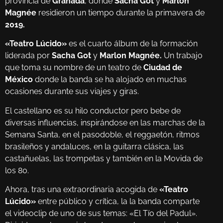
provincia de
Granada
, donde
Sacha Got
y
Marlon
Magnée
residieron un tiempo durante la primavera de
2019.
«Teatro Lúcido»
es el cuarto álbum de la formación
liderada por
Sacha Got
y
Marlon Magnée.
Un trabajo
que toma su nombre de un teatro de
Ciudad de
México
donde la banda se ha alojado en muchas
ocasiones durante sus viajes y giras.
El castellano es su hilo conductor pero bebe de
diversas influencias, inspirándose en las marchas de la
Semana Santa, en el pasodoble, el reggaetón, ritmos
brasileños y andaluces, en la guitarra clásica, las
castañuelas, las trompetas y también en la Movida de
los 80.
Ahora, tras una extraordinaria acogida de
«Teatro
Lúcido»
entre público y crítica, la la banda comparte
el videoclip de uno de sus temas: «El Tío del Padul».