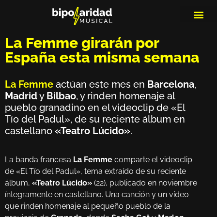
MEDIOS DE 
PLAYLIS
MICRO 
La Femme girarán por
España esta misma semana
La Femme
actúan este mes en
Barcelona
,
Madrid
y
Bilbao
, y rinden homenaje al
pueblo granadino en el videoclip de «El
Tío del Padul», de su reciente álbum en
castellano
«Teatro Lúcido»
.
La banda francesa
La Femme
comparte el videoclip
de «El Tío del Padul», tema extraído de su reciente
álbum,
«Teatro Lúcido»
(22), publicado en noviembre
íntegramente en castellano. Una canción y un vídeo
que rinden homenaje al pequeño pueblo de la