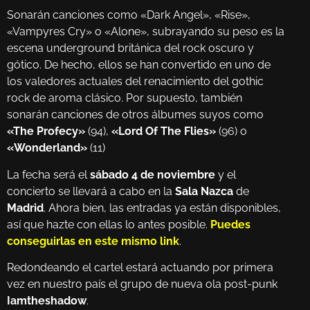
Sonarán canciones como «Dark Angel», «Rise»,
«Vampyres Cry» o «Alone», subrayando su peso es la
escena underground británica del rock oscuro y
gótico. De hecho, ellos se han convertido en uno de
los valedores actuales del renacimiento del gothic
rock de aroma clásico. Por supuesto, también
sonarán canciones de otros álbumes suyos como
«The Profecy»
(94),
«Lord Of The Flies»
(96) o
«Wonderland»
(11)
La fecha será el
sábado 4 de noviembre
y el
concierto se llevará a cabo en la
Sala Nazca
de
Madrid
. Ahora bien, las entradas ya están disponibles,
así que hazte con ellas lo antes posible.
Puedes
conseguirlas en este mismo link
.
Redondeando el cartel estará actuando por primera
vez en nuestro país el grupo de nueva ola post-punk
Iamtheshadow
.