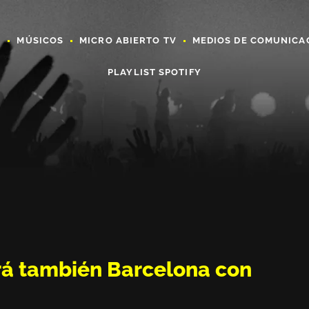
A
MÚSICOS
MICRO ABIERTO TV
MEDIOS DE COMUNICA
PLAYLIST SPOTIFY
rá también Barcelona con