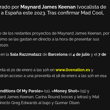
erado por
Maynard James Keenan
(vocalista de
z a España este 2023. Tras confirmar Mad Cool,
no de los restantes proyectos de Maynard James Keenan, por
ómo se las gastan en directo a la hora de presentar sus
2020.
 en la
Sala
Razzmatazz
de
Barcelona
el
4 de julio
y el
7 de
nta el 20 de enero a las 10h en
www.livenation.es
y
drán acceso a una preventa el 18 de enero a las 10h en esa
nditions Of My Parole»
(11),
«Money Shot»
(15) y
ard James Keenan, Carina Round (voces y letras) y Mat
directo Greg Edwards al bajo y Gunnar Olsen.