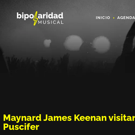
INICIO
AGEND
Maynard James Keenan visita
Puscifer