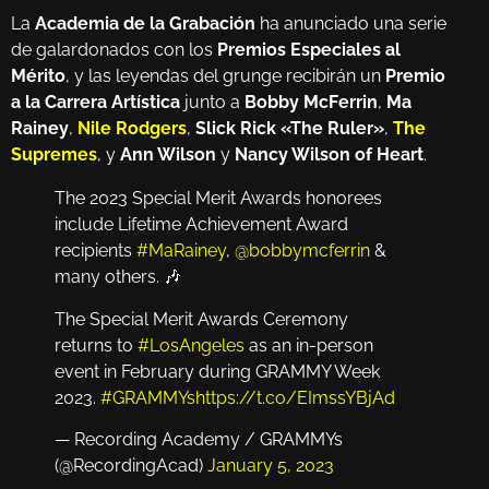
La
Academia de la Grabación
ha anunciado una serie
de galardonados con los
Premios Especiales al
Mérito
, y las leyendas del grunge recibirán un
Premio
a la Carrera Artística
junto a
Bobby McFerrin
,
Ma
Rainey
,
Nile Rodgers
,
Slick Rick «The Ruler»
,
The
Supremes
, y
Ann Wilson
y
Nancy Wilson of Heart
.
The 2023 Special Merit Awards honorees
include Lifetime Achievement Award
recipients
#MaRainey
,
@bobbymcferrin
&
many others. 🎶
The Special Merit Awards Ceremony
returns to
#LosAngeles
as an in-person
event in February during GRAMMY Week
2023.
#GRAMMYs
https://t.co/EImssYBjAd
— Recording Academy / GRAMMYs
(@RecordingAcad)
January 5, 2023