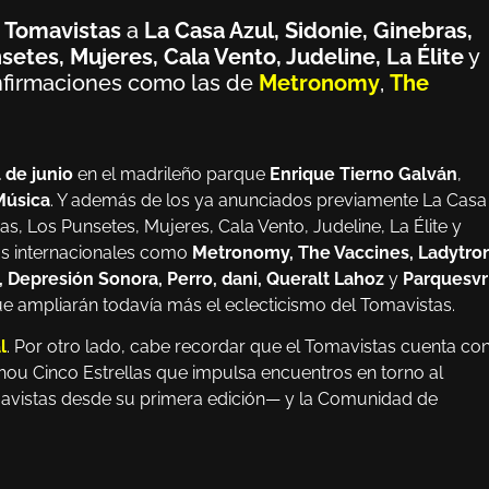
l
Tomavistas
a
La Casa Azul, Sidonie, Ginebras,
etes, Mujeres, Cala Vento, Judeline, La Élite
y
nfirmaciones como las de
Metronomy
,
The
4 de junio
en el madrileño parque
Enrique Tierno Galván
,
Música
. Y además de los ya anunciados previamente La Casa
s, Los Punsetes, Mujeres, Cala Vento, Judeline, La Élite y
tas internacionales como
Metronomy, The Vaccines, Ladytron
, Depresión Sonora, Perro, dani, Queralt Lahoz
y
Parquesvr
ue ampliarán todavía más el eclecticismo del Tomavistas.
l
. Por otro lado, cabe recordar que el Tomavistas cuenta co
u Cinco Estrellas que impulsa encuentros en torno al
mavistas desde su primera edición— y la Comunidad de