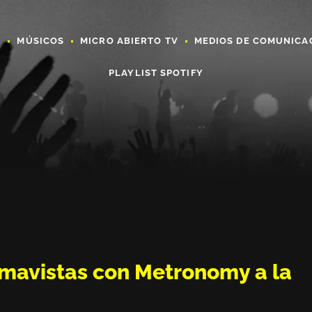
A
MÚSICOS
MICRO ABIERTO TV
MEDIOS DE COMUNICA
PLAYLIST SPOTIFY
mavistas con Metronomy a la