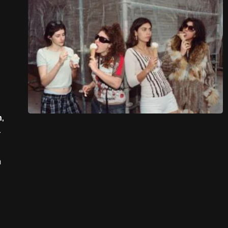
,
.
n