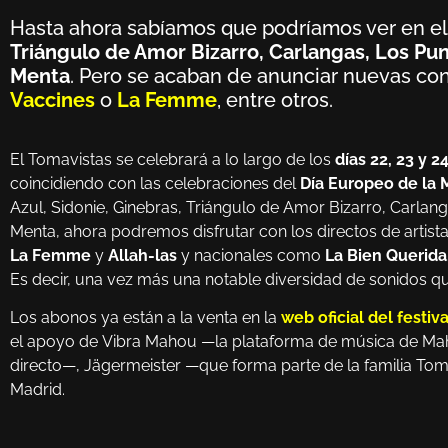
Hasta ahora sabíamos que podríamos ver en e
Triángulo de Amor Bizarro, Carlangas, Los Puns
Menta
. Pero se acaban de anunciar nuevas co
Vaccines
o
La Femme
, entre otros.
El Tomavistas se celebrará a lo largo de los
días 22, 23 y 2
coincidiendo con las celebraciones del
Día Europeo de la 
Azul, Sidonie, Ginebras, Triángulo de Amor Bizarro, Carlanga
Menta, ahora podremos disfrutar con los directos de artis
La Femme
y
Allah-las
y nacionales como
La Bien Querida
Es decir, una vez más una notable diversidad de sonidos q
Los abonos ya están a la venta en la
web oficial del festiva
el apoyo de Vibra Mahou —la plataforma de música de Maho
directo—, Jägermeister —que forma parte de la familia To
Madrid.