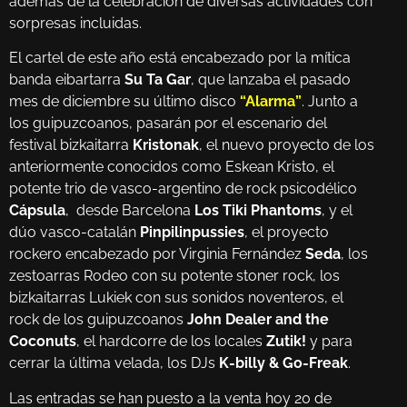
además de la celebración de diversas actividades con
sorpresas incluidas.
El cartel de este año está encabezado por la mítica
banda eibartarra
Su Ta Gar
, que lanzaba el pasado
mes de diciembre su último disco
“Alarma”
. Junto a
los guipuzcoanos, pasarán por el escenario del
festival bizkaitarra
Kristonak
, el nuevo proyecto de los
anteriormente conocidos como Eskean Kristo, el
potente trio de vasco-argentino de rock psicodélico
Cápsula
, desde Barcelona
Los Tiki Phantoms
, y el
dúo vasco-catalán
Pinpilinpussies
, el proyecto
rockero encabezado por Virginia Fernández
Seda
, los
zestoarras Rodeo con su potente stoner rock, los
bizkaitarras Lukiek con sus sonidos noventeros, el
rock de los guipuzcoanos
John Dealer and the
Coconuts
, el hardcorre de los locales
Zutik!
y para
cerrar la última velada, los DJs
K-billy & Go-Freak
.
Las entradas se han puesto a la venta hoy 20 de