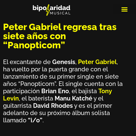
MEDIOS DE 
PLAYLIS
MICRO 
Peter Gabriel regresa tras
siete años con
“Panopticom”
El excantante de
Genesis
,
Peter Gabriel
,
ha vuelto por la puerta grande con el
lanzamiento de su primer single en siete
años “Panopticom”. El single cuenta con la
participación
Brian Eno
, el bajista
Tony
Levin
, el baterista
Manu Katché
y el
guitarrista
David Rhodes
y es el primer
adelanto de su próximo álbum solista
llamado
“i/o”
.